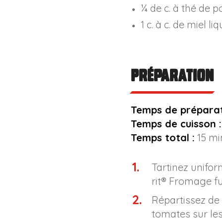
¼ de c. à thé de p
1 c. à c. de miel li
Préparation
Temps de préparat
Temps de cuisson :
Temps total :
15 mi
Tartinez unifo
rit® Fromage f
Répartissez de
tomates sur les