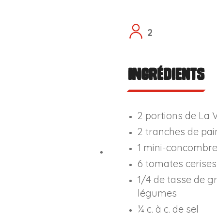
2
Ingrédients
2 portions de La
2 tranches de pain
1 mini-concombre
6 tomates cerises
1/4 de tasse de g
légumes
¼ c. à c. de sel