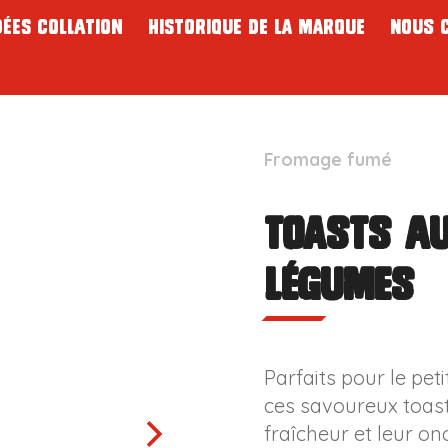
dées collation
Historique de la marque
Nous 
Fromage fumé
Toasts a
légumes
Parfaits pour le peti
ces savoureux toast
fraîcheur et leur onc