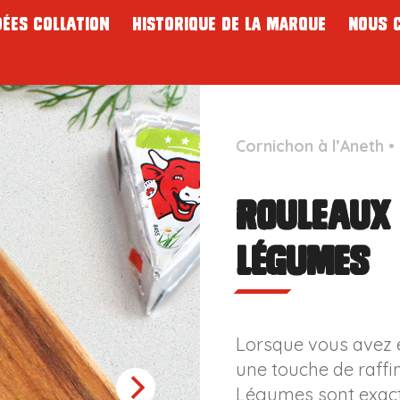
dées collation
Historique de la marque
Nous 
Cornichon à l’Aneth
•
Rouleaux
légumes
Lorsque vous avez e
une touche de raffi
Légumes sont exacte