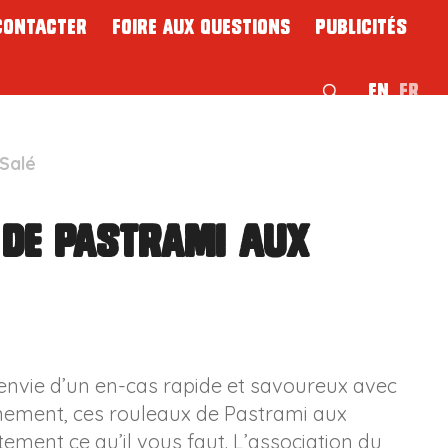
contacter
Foire Aux Questions
Publicités
EN
FR
Salé
 de pastrami aux
nvie d’un en-cas rapide et savoureux avec
nement, ces rouleaux de Pastrami aux
ment ce qu’il vous faut. L’association du