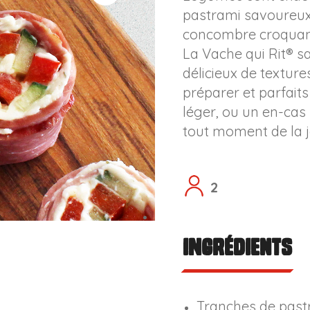
pastrami savoureux,
concombre croquant
La Vache qui Rit® s
délicieux de texture
préparer et parfait
léger, ou un en-cas
tout moment de la 
2
Ingrédients
Tranches de past