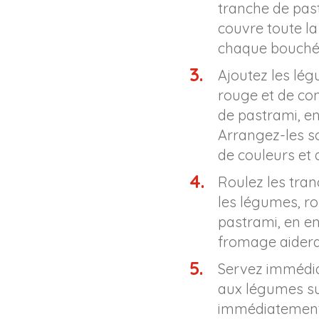
tranche de past
couvre toute la
chaque bouché
Ajoutez les lég
rouge et de co
de pastrami, e
Arrangez-les s
de couleurs et d
Roulez les tra
les légumes, r
pastrami, en en
fromage aidera 
Servez immédia
aux légumes su
immédiatement 